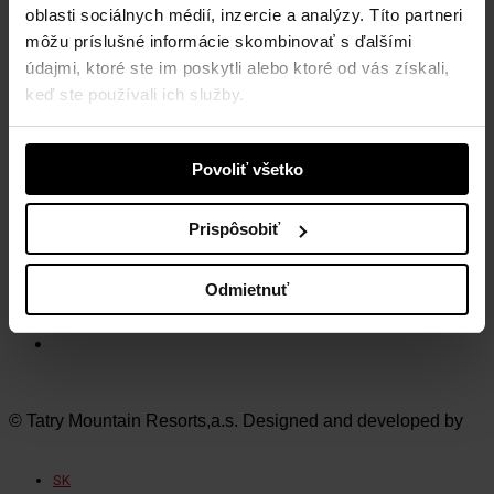
Tatry mountain resorts, a.s.
oblasti sociálnych médií, inzercie a analýzy. Títo partneri
Demänovská Dolina 72
môžu príslušné informácie skombinovať s ďalšími
031 01 Liptovský Mikuláš 1
údajmi, ktoré ste im poskytli alebo ktoré od vás získali,
Slovensko
keď ste používali ich služby.
NAVŠTÍVTE NAŠE STREDISKÁ
Povoliť všetko
Vysoké Tatry
Jasná Nízke Tatry
Bešeňová
Prispôsobiť
Tatralandia
Szczyrk Mountain Resort
Legendia
Odmietnuť
Ještěd
Mölltaler Gletscher
Innsbruck Muttereralm
© Tatry Mountain Resorts,a.s. Designed and developed by
SK