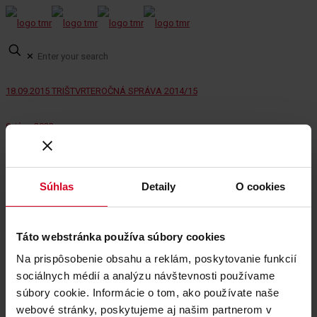
✕
18.09.2015 TRIŠTVRTEROČNÁ SPRÁVA 2014/15
9. júna 2022
19.03.2015 Správa za 1. kvartál 2014/15
Súhlas
Detaily
O cookies
9. júna 2022
9. júna 2022
Categories
Táto webstránka používa súbory cookies
Tags
Na prispôsobenie obsahu a reklám, poskytovanie funkcií
Share
0
sociálnych médií a analýzu návštevnosti používame
súbory cookie. Informácie o tom, ako používate naše
webové stránky, poskytujeme aj našim partnerom v