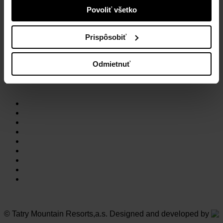
Povoliť všetko
Tatry mountain resorts, a.s.
Prispôsobiť
Demänovská Dolina 72
031 01 Liptovský Mikuláš 1
Slovensko
Odmietnuť
NAVŠTÍVTE NAŠE STREDISKÁ
Vysoké Tatry
Jasná Nízke Tatry
Bešeňová
Tatralandia
Szczyrk Mountain Resort
Legendia
Ještěd
Mölltaler Gletscher
Innsbruck Muttereralm
© Tatry Mountain Resorts,a.s. Designed and developed by