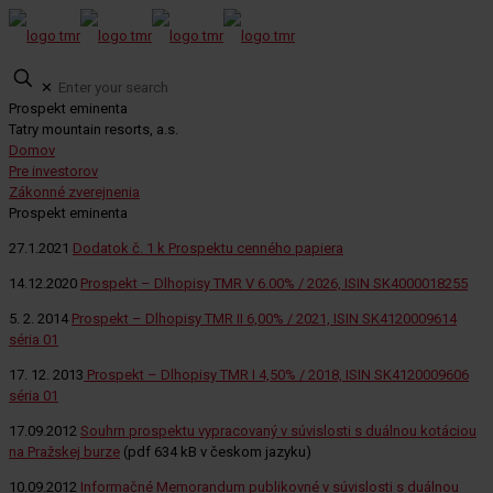
✕
Prospekt eminenta
Tatry mountain resorts, a.s.
Domov
Pre investorov
Zákonné zverejnenia
Prospekt eminenta
27.1.2021
Dodatok č. 1 k Prospektu cenného papiera
14.12.2020
Prospekt – Dlhopisy TMR V 6.00% / 2026, ISIN SK4000018255
5. 2. 2014
Prospekt – Dlhopisy TMR II 6,00% / 2021, ISIN SK4120009614
séria 01
17. 12. 2013
Prospekt – Dlhopisy TMR I 4,50% / 2018, ISIN SK4120009606
séria 01
17.09.2012
Souhrn prospektu vypracovaný v súvislosti s duálnou kotáciou
na Pražskej burze
(pdf 634 kB v českom jazyku)
10.09.2012
Informačné Memorandum publikovné v súvislosti s duálnou