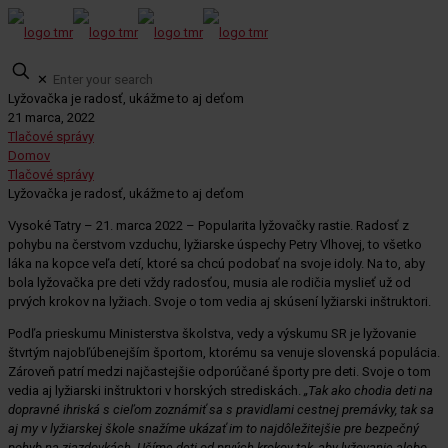
✕
Lyžovačka je radosť, ukážme to aj deťom
21 marca, 2022
Tlačové správy
Domov
Tlačové správy
Lyžovačka je radosť, ukážme to aj deťom
Vysoké Tatry – 21. marca 2022 – Popularita lyžovačky rastie. Radosť z
pohybu na čerstvom vzduchu, lyžiarske úspechy Petry Vlhovej, to všetko
láka na kopce veľa detí, ktoré sa chcú podobať na svoje idoly. Na to, aby
bola lyžovačka pre deti vždy radosťou, musia ale rodičia myslieť už od
prvých krokov na lyžiach. Svoje o tom vedia aj skúsení lyžiarski inštruktori.
Podľa prieskumu Ministerstva školstva, vedy a výskumu SR je lyžovanie
štvrtým najobľúbenejším športom, ktorému sa venuje slovenská populácia.
Zároveň patrí medzi najčastejšie odporúčané športy pre deti. Svoje o tom
vedia aj lyžiarski inštruktori v horských strediskách.
„Tak ako chodia deti na
dopravné ihriská s cieľom zoznámiť sa s pravidlami cestnej premávky, tak sa
aj my v lyžiarskej škole snažíme ukázať im to najdôležitejšie pre bezpečný
pohyb na zjazdovkách. Učíme deti od prvých krokov tak, aby lyžovanie alebo