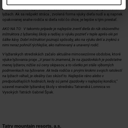
Ak je rodič lyžiar a trošku tomu rozumie, tak do veku, kým je dieťa na
rodičov naviazané, je ideálnym učiteľom na absolvovanie prvých krokov na
lyžiach. Ak sa rešpekt stráca , zvolená forma výuky dieťa nudí a aj napriek
opakovanej snahe rodiča si dieťa robí čo chce, je lepšie s tým prestať.
AKO NA TO: V takomto prípade je najlepšie zveriť dieťa do rúk skúseného
inštruktora z lyžiarskej školy a radšej si výuku pozrieť v teple aprés-ski pri
šálke kávy. Dobrí inštruktori poznajú spôsoby, ako na výuku detí a zvyknú s
nimi neraz pohnúť rýchlejšie, ako nahnevaný a unavený rodič.
V lyžiarskych strediskách začalo aktuálne mimosezónne obdobie, ktoré
výuke lyžovania praje.
„V praxi to znamená, že na zjazdovkách je podstatne
menej lyžiarov, nižšie sú ceny skipasov, a to všetko pri stále výborných
podmienkach na lyžovanie. Ak teda rodičia s prvými krokmi svojich ratolestí
na lyžiach váhali, je ideálny čas skúsiť to. Najlepšie ráno alebo v
predpoludňajších hodinách, kedy sú jarné zjazdovky v najlepšej kondícii,
“
uzavrel manažér lyžiarskej školy v stredisku Tatranská Lomnica vo
Vysokých Tatrách Gabriel Špak.
Tatry mountain resorts, a.s.