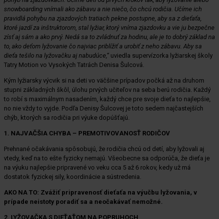
snowboarding vnímali ako zábavu a nie niečo, čo chcú rodičia. Učíme ich
pravidlá pohybu na zjazdových tratiach pekne postupne, aby sa z dieťaťa,
ktoré jazdí za inštruktorom, stal lyžiar, ktorý vníma zjazdovku a vie ju bezpečne
zísť aj sám a ako prvý. Nedá sa to zvládnuť za hodinu, ale je to dobrý základ na
to, ako deťom lyžovanie čo najviac priblížiť a urobiť z neho zábavu. Aby sa
dieťa tešilo na lyžovačku aj nabudúce,“
uviedla supervízorka lyžiarskej školy
Tatry Motion vo Vysokých Tatrách Denisa Šulcová.
Kým lyžiarsky výcvik si na deti vo väčšine prípadov počká až na druhom
stupni základných škôl, úlohu prvých učiteľov na seba berú rodičia. Každý
to robí s maximálnym nasadením, každý chce pre svoje dieťa to najlepšie,
no nie vždy to vyjde. Podľa Denisy Šulcovej je toto sedem najčastejších
chýb, ktorých sa rodičia pri výuke dopúšťajú.
1. NAJVAČŠIA CHYBA – PREMOTIVOVANOSŤ RODIČOV
Prehnané očakávania spôsobujú, že rodičia chcú od detí, aby lyžovali aj
vtedy, keď na to ešte fyzicky nemajú. Všeobecne sa odporúča, že dieťa je
na výuku najlepšie pripravené vo veku cca 5 až 6 rokov, kedy už má
dostatok fyzickej sily, koordinácie a sústredenia.
AKO NA TO: Zvážiť pripravenosť dieťaťa na výučbu lyžovania, v
prípade neistoty poradiť sa a neočakávať nemožné.
2. LYŽOVAČKA S DIEŤAŤOM NA POPRUHOCH