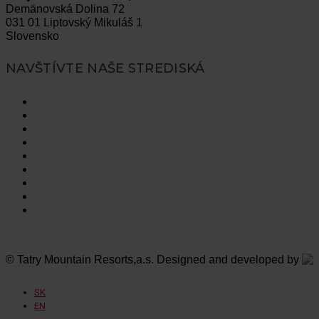
Demänovská Dolina 72
031 01 Liptovský Mikuláš 1
Slovensko
NAVŠTÍVTE NAŠE STREDISKÁ
Vysoké Tatry
Jasná Nízke Tatry
Bešeňová
Tatralandia
Szczyrk Mountain Resort
Legendia
Ještěd
Mölltaler Gletscher
Innsbruck Muttereralm
© Tatry Mountain Resorts,a.s. Designed and developed by
SK
EN