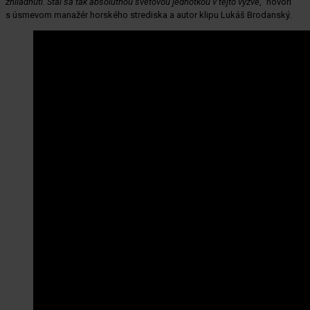
zhliadnutí. Stal sa tak absolútnou svetovou jednotkou v tejto výzve
,“ hovorí
s úsmevom manažér horského strediska a autor klipu Lukáš Brodanský.