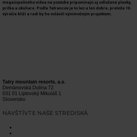
megaúspešného videa na youtube pripomínajú aj odložené plavky,
prilba a okuliare. Podľa Tatrancov je to len a len dobre, pretože 10.
výročie blíži a radi by ho oslávili výnimočným projektom.
Tatry mountain resorts, a.s.
Demänovská Dolina 72
031 01 Liptovský Mikuláš 1
Slovensko
NAVŠTÍVTE NAŠE STREDISKÁ
Vysoké Tatry
Jasná Nízke Tatry