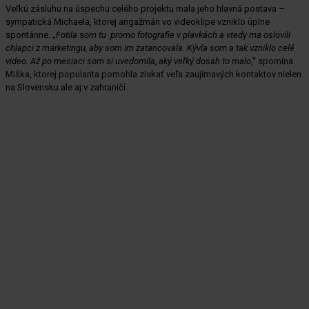
Veľkú zásluhu na úspechu celého projektu mala jeho hlavná postava –
sympatická Michaela, ktorej angažmán vo videoklipe vzniklo úplne
spontánne. „
Fotila
s
om tu promo fotografie v plavkách a vtedy ma oslovili
chlapci z marketingu, aby som im zatancovala. Kývla som a tak vzniklo celé
video. Až po mesiaci som si uvedomila, aký veľký dosah to malo
,“ spomína
Miška, ktorej popularita pomohla získať veľa zaujímavých kontaktov nielen
na Slovensku ale aj v zahraničí.