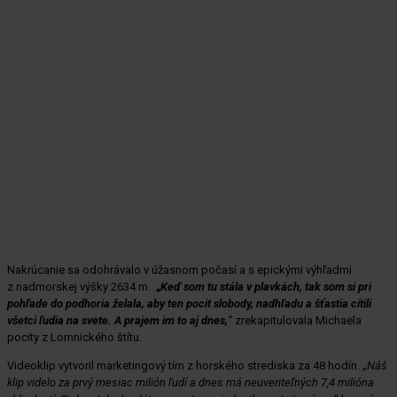
Nakrúcanie sa odohrávalo v úžasnom počasí a s epickými výhľadmi
z nadmorskej výšky 2634 m.
„
Keď som tu stála v plavkách, tak som si pri
pohľade do podhoria želala, aby ten pocit slobody, nadhľadu a šťastia cítili
všetci ľudia na svete. A prajem im to aj dnes,
“
zrekapitulovala Michaela
pocity z Lomnického štítu.
Videoklip vytvoril marketingový tím z horského strediska za 48 hodín. „
Náš
klip videlo za prvý mesiac milión ľudí a dnes má neuveriteľných 7,4 milióna