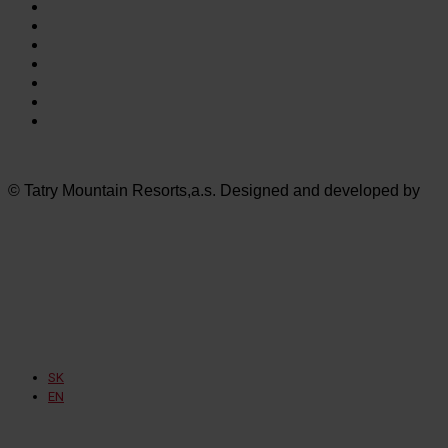
Bešeňová
Tatralandia
Szczyrk Mountain Resort
Legendia
Ještěd
Mölltaler Gletscher
Innsbruck Muttereralm
© Tatry Mountain Resorts,a.s. Designed and developed by
SK
EN