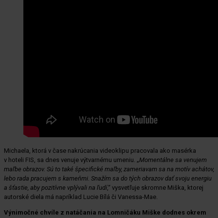
Michaela, ktorá v čase nakrúcania videoklipu pracovala ako masérka
v hoteli FIS, sa dnes venuje výtvarnému umeniu. „
Momentálne sa venujem
maľbe obrazov. Sú to také špecifické maľby, zameriavam sa na motív achátov,
lebo rada pracujem s kameňmi. Snažím sa do tých obrazov dať svoju energiu
a šťastie, aby pozitívne vplývali na ľudí
,“ vysvetľuje skromne Miška, ktorej
autorské diela má napríklad Lucie Bílá či Vanessa-Mae.
Výnimočné chvíle z natáčania na Lomničáku Miške dodnes okrem