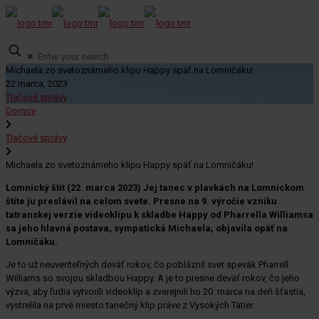
✕
Michaela zo svetoznámeho klipu Happy späť na Lomničáku!
22 marca, 2023
Tlačové správy
Domov
Tlačové správy
Michaela zo svetoznámeho klipu Happy späť na Lomničáku!
Lomnický štít (22. marca 2023) Jej tanec v plavkách na Lomnickom
štíte ju preslávil na celom svete. Presne na 9. výročie vzniku
tatranskej verzie videoklipu k skladbe Happy od Pharrella Williamsa
sa jeho hlavná postava, sympatická Michaela, objavila opäť na
Lomničáku.
Je to už neuveriteľných deväť rokov, čo pobláznil svet spevák Pharrell
Williams so svojou skladbou Happy. A je to presne deväť rokov, čo jeho
výzva, aby ľudia vytvorili videoklip a zverejnili ho 20. marca na deň šťastia,
vystrelila na prvé miesto tanečný klip práve z Vysokých Tatier.