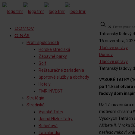
✕
DOMOV
Tatranský ľadový d
O NÁS
16 novembra, 202
Profil spoločnosti
Tlačové správy
Horské strediská
Domov
Zábavné parky
Tlačové správy
Golf
Tatranský ľadový d
Reštauračné zariadenia
Športové služby a obchody
VYSOKÉ TATRY (16
Hotely
po 11.krát otvára
TMR INVEST
ľadový dóm inšpi
Stratégia
Už 17. novembra mô
Strediská
motívom chrámu We
Vysoké Tatry
Vysokých Tatrách a
Jasná Nízke Tatry
Alžbeta II. V roku 2
Bešeňová
nasledovníkovi, krá
Tatralandia