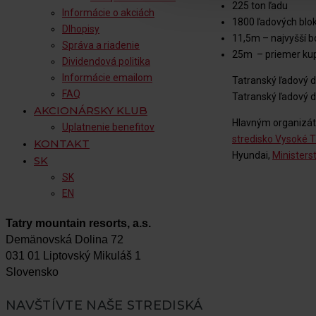
225 ton ľadu
Informácie o akciách
1800 ľadových blo
Dlhopisy
11,5m – najvyšší b
Správa a riadenie
25m – priemer kupo
Dividendová politika
Informácie emailom
Tatranský ľadový 
FAQ
Tatranský ľadový 
AKCIONÁRSKY KLUB
Hlavným organizá
Uplatnenie benefitov
stredisko Vysoké T
KONTAKT
Hyundai,
Ministers
SK
SK
EN
Tatry mountain resorts, a.s.
Demänovská Dolina 72
031 01 Liptovský Mikuláš 1
Slovensko
NAVŠTÍVTE NAŠE STREDISKÁ