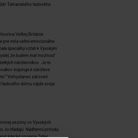
ažér Tatranského ľadového
ľovstva Veľkej Británie
. Je pre mňa veľmi emocionálne
. mala špeciálny vzťah k Vysokým
myslel, že budem mať možnosť
všetkých návštevníkov. Je to
lovákov inšpiruje k návšteve
ami
.“ Veľvyslanec zároveň
tí ľadového dómu nájde svoje
zimnej sezóny vo Vysokých
to, čo hľadajú. Nádhernú prírodu,
ené letecké spojenie Tatier