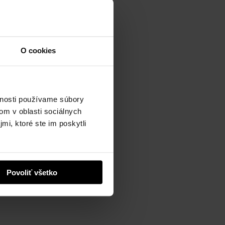
destináciu
,“ uviedla Lucia
dením pracovali rezbári zo
O cookies
padnú stranu opátstva,
opĺňa korunovačné kreslo
 pripomínajúcu návštevu
vnosti používame súbory
om v oblasti sociálnych
mi, ktoré ste im poskytli
redmetov venovaná priamo
od umeleckého sklára
l. Zaujímavosťou stavby bude
st jednu signovanú sklenenú
 dómu. Čas vypustenia
Povoliť všetko
diska Vysoké Tatry – hory