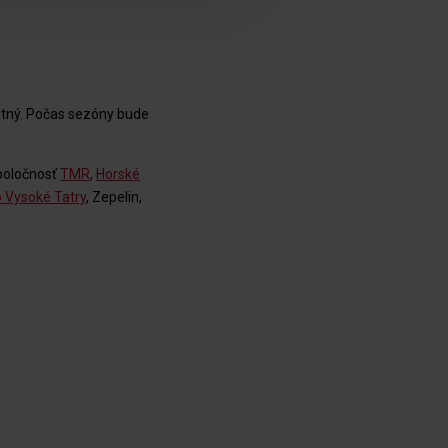
atný. Počas sezóny bude
spoločnosť
TMR
,
Horské
 Vysoké Tatry
, Zepelin,