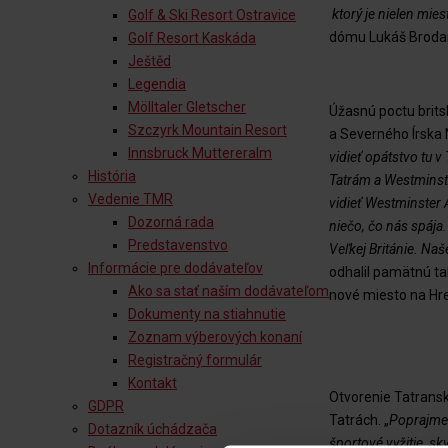
ktorý je nielen mie
Golf & Ski Resort Ostravice
dómu Lukáš Broda
Golf Resort Kaskáda
Ještěd
Legendia
Mölltaler Gletscher
Úžasnú poctu brits
Szczyrk Mountain Resort
a Severného Írska N
Innsbruck Muttereralm
vidieť opátstvo tu v
História
Tatrám a Westminst
Vedenie TMR
vidieť Westminster 
Dozorná rada
niečo, čo nás spája.
Predstavenstvo
Veľkej Británie. Naš
Informácie pre dodávateľov
odhalil pamätnú ta
Ako sa stať naším dodávateľom
nové miesto na Hr
Dokumenty na stiahnutie
Zoznam výberových konaní
Registračný formulár
Kontakt
Otvorenie Tatrans
GDPR
Tatrách. „
Poprajme 
Dotazník úchádzača
športové vyžitie, sk