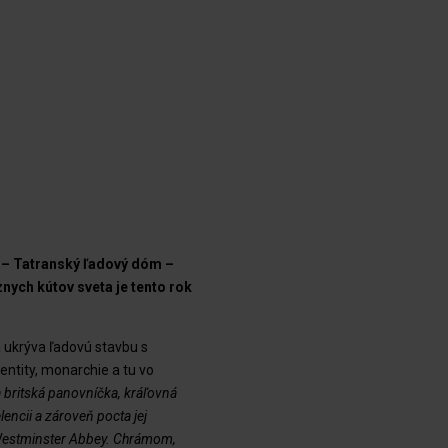
 – Tatranský ľadový dóm –
nych kútov sveta je tento rok
á ukrýva ľadovú stavbu s
ntity, monarchie a tu vo
a britská panovníčka, kráľovná
lencii a zároveň pocta jej
ý Westminster Abbey. Chrámom,