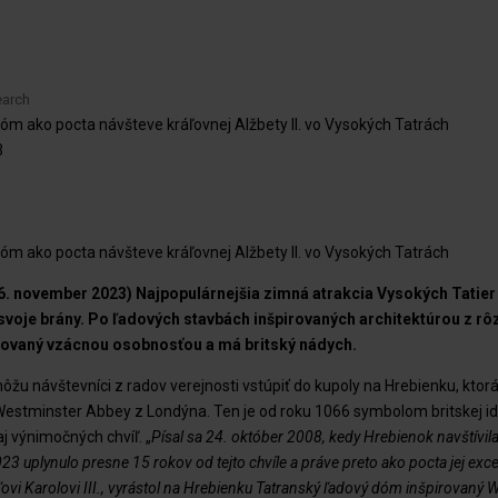
óm ako pocta návšteve kráľovnej Alžbety II. vo Vysokých Tatrách
3
óm ako pocta návšteve kráľovnej Alžbety II. vo Vysokých Tatrách
. november 2023) Najpopulárnejšia zimná atrakcia Vysokých Tatier
 svoje brány. Po ľadových stavbách inšpirovaných architektúrou z rôz
rovaný vzácnou osobnosťou a má britský nádych.
žu návštevníci z radov verejnosti vstúpiť do kupoly na Hrebienku, ktor
stminster Abbey z Londýna. Ten je od roku 1066 symbolom britskej ide
j výnimočných chvíľ. „
Písal sa 24. október 2008, kedy Hrebienok navštívil
023 uplynulo presne 15 rokov od tejto chvíle a práve preto ako pocta jej exce
ľovi Karolovi III., vyrástol na Hrebienku Tatranský ľadový dóm inšpirovan