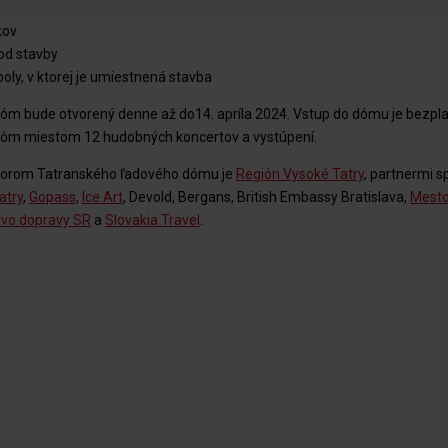
kov
od stavby
ly, v ktorej je umiestnená stavba
dóm bude otvorený denne až do14. apríla 2024. Vstup do dómu je bezpl
dóm miestom 12 hudobných koncertov a vystúpení.
torom Tatranského ľadového dómu je
Región Vysoké Tatry
, partnermi 
atry
,
Gopass
,
Ice Art
, Devold, Bergans, British Embassy Bratislava,
Mesto
tvo dopravy SR
a
Slovakia Travel
.