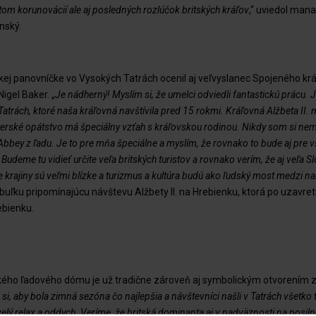
stom korunovácií ale aj posledných rozlúčok britských kráľov
,“ uviedol man
nský.
kej panovníčke vo Vysokých Tatrách ocenil aj veľvyslanec Spojeného krá
igel Baker. „
Je nádherný! Myslím si, že umelci odviedli fantastickú prácu
 Tatrách, ktoré naša kráľovná navštívila pred 15 rokmi. Kráľovná Alžbeta II
erské opátstvo má špeciálny vzťah s kráľovskou rodinou. Nikdy som si ne
Abbey z ľadu. Je to pre mňa špeciálne a myslím, že rovnako to bude aj pre 
 Budeme tu vidieť určite veľa britských turistov a rovnako verím, že aj veľa S
e krajiny sú veľmi blízke a turizmus a kultúra budú ako ľudský most medzi n
buľku pripomínajúcu návštevu Alžbety II. na Hrebienku, ktorá po uzavre
ebienku.
kého ľadového dómu je už tradične zároveň aj symbolickým otvorením 
si, aby bola zimná sezóna čo najlepšia a návštevníci našli v Tatrách všetko 
velý relax a oddych. Veríme, že britská dominanta aj v nadväznosti na posiln