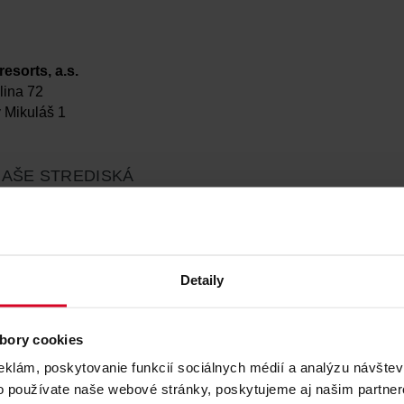
esorts, a.s.
ina 72
 Mikuláš 1
NAŠE STREDISKÁ
y
Detaily
n Resort
bory cookies
er
eklám, poskytovanie funkcií sociálnych médií a analýzu návšte
reralm
o používate naše webové stránky, poskytujeme aj našim partner