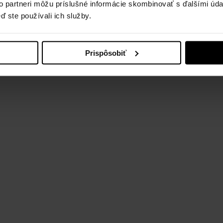
to partneri môžu príslušné informácie skombinovať s ďalšími údaj
ď ste používali ich služby.
n Resorts,a.s. Designed and developed by
Prispôsobiť