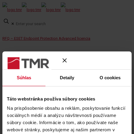
✕
RFQ – ESET Endpoint Protection Advanced licencia
13. júla 2022
RFQ – TV Grandhotel Stary Smokovec
Súhlas
Detaily
O cookies
13. júla 2022
13. júla 2022
Categories
Táto webstránka používa súbory cookies
Tags
Na prispôsobenie obsahu a reklám, poskytovanie funkcií
Share
sociálnych médií a analýzu návštevnosti používame
0
súbory cookie. Informácie o tom, ako používate naše
webové stránky, poskytujeme aj našim partnerom v