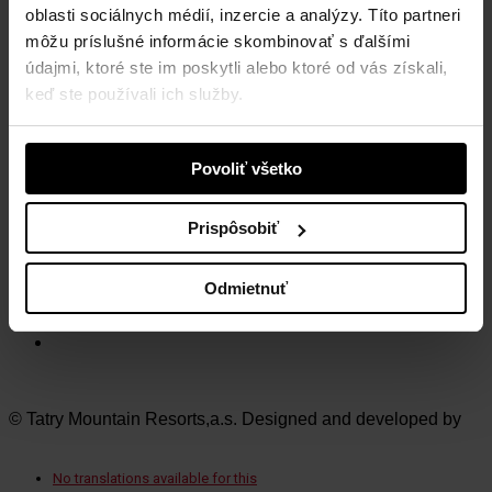
Tatry mountain resorts, a.s.
oblasti sociálnych médií, inzercie a analýzy. Títo partneri
Demänovská Dolina 72
môžu príslušné informácie skombinovať s ďalšími
031 01 Liptovský Mikuláš 1
údajmi, ktoré ste im poskytli alebo ktoré od vás získali,
Slovensko
keď ste používali ich služby.
NAVŠTÍVTE NAŠE STREDISKÁ
Povoliť všetko
Vysoké Tatry
Jasná Nízke Tatry
Bešeňová
Prispôsobiť
Tatralandia
Szczyrk Mountain Resort
Legendia
Odmietnuť
Ještěd
Mölltaler Gletscher
Innsbruck Muttereralm
© Tatry Mountain Resorts,a.s. Designed and developed by
No translations available for this