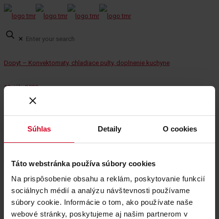
✕
Dopyt – Konvektomaty, chladiace pulty, doplnenie kuchyne
13. júla 2022
RFP_Rekonstrukcia GHS – koberec
Súhlas
Detaily
O cookies
13. júla 2022
13. júla 2022
Categories
Táto webstránka používa súbory cookies
Tags
Na prispôsobenie obsahu a reklám, poskytovanie funkcií
Share
0
sociálnych médií a analýzu návštevnosti používame
súbory cookie. Informácie o tom, ako používate naše
webové stránky, poskytujeme aj našim partnerom v