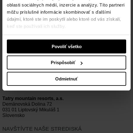
13. júla 2022
oblasti sociálnych médií, inzercie a analýzy. Títo partneri
13. júla 2022
môžu príslušné informácie skombinovať s ďalšími
Categories
údajmi, ktoré ste im poskytli alebo ktoré od vás získali,
Tags
keď ste používali ich služby.
Share
0
Povoliť všetko
Prispôsobiť
Odmietnuť
Tatry mountain resorts, a.s.
Demänovská Dolina 72
031 01 Liptovský Mikuláš 1
Slovensko
NAVŠTÍVTE NAŠE STREDISKÁ