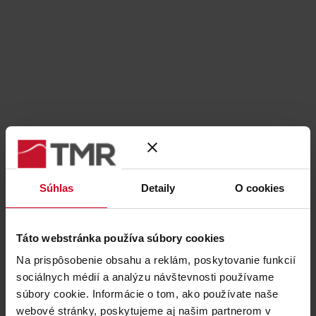
Súhlas
Detaily
O cookies
✕
RFQ – BG kasy
Táto webstránka používa súbory cookies
13. júla 2022
Na prispôsobenie obsahu a reklám, poskytovanie funkcií
sociálnych médií a analýzu návštevnosti používame
RFP – Gastrotechnológie Crystal bar Jasná
súbory cookie. Informácie o tom, ako používate naše
webové stránky, poskytujeme aj našim partnerom v