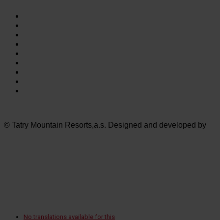
Vysoké Tatry
Jasná Nízke Tatry
Bešeňová
Tatralandia
Szczyrk Mountain Resort
Legendia
Ještěd
Mölltaler Gletscher
Innsbruck Muttereralm
© Tatry Mountain Resorts,a.s. Designed and developed by
No translations available for this