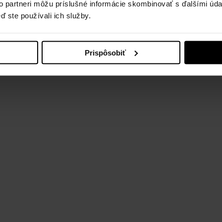
to partneri môžu príslušné informácie skombinovať s ďalšími údaj
ď ste používali ich služby.
n Resorts,a.s. Designed and developed by
Prispôsobiť