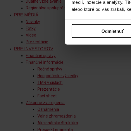
Duálne vzdelávanie
médií, inzercie a analýzy. Tí
Regionálna spolupráca
alebo ktoré od vás získali, ke
PRE MÉDIÁ
© Tatry Mountai
Novinky
Fotky
Odmietnuť
Video
Prezentácie
PRE INVESTOROV
Finančné správy
Finančné informácie
Ročné správy
Hospodárske výsledky
TMR v číslach
Prezentácie
Fact sheet
Zákonné zverejnenia
Oznámenia
Valné zhromaždenia
Akcionárska štruktúra
Prospekt eminenta