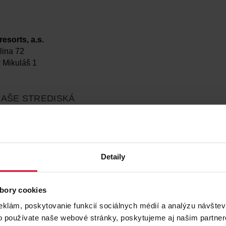
esorts, a.s.
ina 72
 Mikuláš 1
NAŠE STREDISKÁ
y
Detaily
n Resort
bory cookies
er
eklám, poskytovanie funkcií sociálnych médií a analýzu návšte
reralm
o používate naše webové stránky, poskytujeme aj našim partner