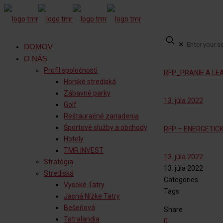
✕
DOMOV
O NÁS
Profil spoločnosti
RFP_PRANIE A LEA
Horské strediská
Zábavné parky
13. júla 2022
Golf
Reštauračné zariadenia
Športové služby a obchody
RFP – ENERGETIC
Hotely
TMR INVEST
13. júla 2022
Stratégia
13. júla 2022
Strediská
Categories
Vysoké Tatry
Tags
Jasná Nízke Tatry
Bešeňová
Share
Tatralandia
0