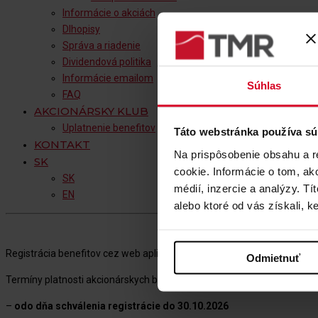
Informácie o akciách
Dlhopisy
Správa a riadenie
Dividendová politika
Informácie emailom
Súhlas
FAQ
AKCIONÁRSKY KLUB
Uplatnenie benefitov
Táto webstránka používa sú
KONTAKT
Na prispôsobenie obsahu a r
SK
cookie. Informácie o tom, ak
SK
médií, inzercie a analýzy. Tí
EN
alebo ktoré od vás získali, ke
Registrácia benefitov cez web aplikáciu bude aktívna od 1.11.2025.
Odmietnuť
Termíny platnosti akcionárskych benefitov na sezónu 2025/2026 a mo
–
odo dňa schválenia registrácie do 30.10.2026