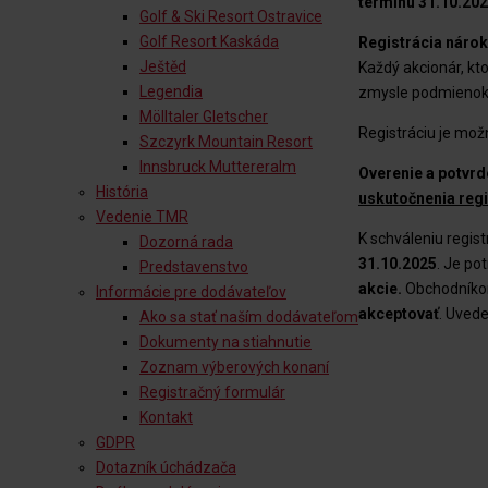
termínu
31.10.202
Golf & Ski Resort Ostravice
Golf Resort Kaskáda
Registrácia nárok
Ještěd
Každý akcionár, kto
Legendia
zmysle podmienok a
Mölltaler Gletscher
Registráciu je mož
Szczyrk Mountain Resort
Innsbruck Muttereralm
Overenie a potvrd
História
uskutočnenia regi
Vedenie TMR
K schváleniu regist
Dozorná rada
31.10.2025
. Je po
Predstavenstvo
akcie.
Obchodníkom
Informácie pre dodávateľov
akceptovať
. Uvede
Ako sa stať naším dodávateľom
Dokumenty na stiahnutie
Zoznam výberových konaní
Registračný formulár
Kontakt
GDPR
Dotazník úchádzača