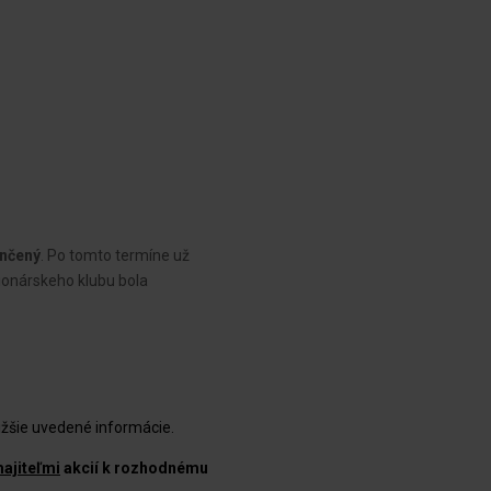
ončený
. Po tomto termíne už
ionárskeho klubu bola
ižšie uvedené informácie.
ajiteľmi
akcií k rozhodnému