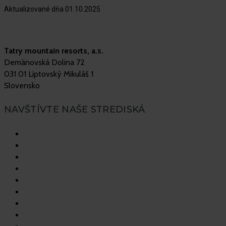
Aktualizované dňa 01.10.2025
Tatry mountain resorts, a.s.
Demänovská Dolina 72
031 01 Liptovský Mikuláš 1
Slovensko
NAVŠTÍVTE NAŠE STREDISKÁ
Vysoké Tatry
Jasná Nízke Tatry
Bešeňová
Tatralandia
Szczyrk Mountain Resort
Legendia
Ještěd
Mölltaler Gletscher