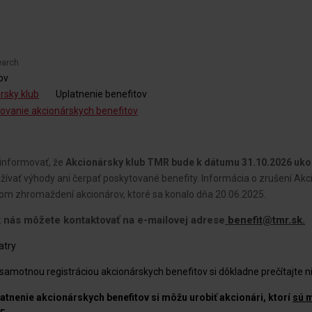
ov
rsky klub
Uplatnenie benefitov
ňovanie akcionárskych benefitov
 informovať, že
Akcionársky klub TMR bude k dátumu 31.10.2026 uk
vať výhody ani čerpať poskytované benefity. Informácia o zrušení Akc
m zhromaždení akcionárov, ktoré sa konalo dňa 20.06.2025.
k nás môžete kontaktovať
na e-mailovej adrese
benefit@tmr.sk.
samotnou registráciou akcionárskych benefitov si dôkladne prečítajte n
latnenie akcionárskych benefitov si môžu urobiť akcionári,
ktorí
sú m