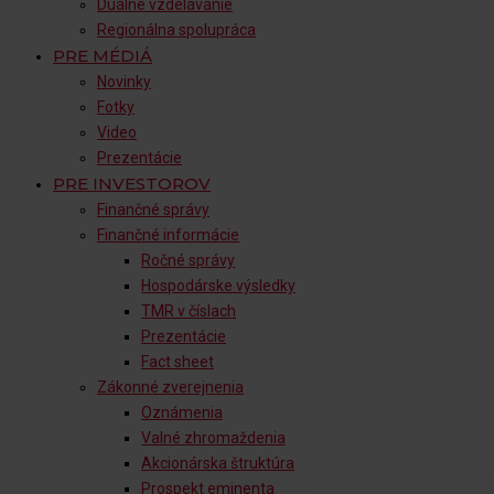
Duálne vzdelávanie
Regionálna spolupráca
PRE MÉDIÁ
Novinky
Fotky
Video
Prezentácie
PRE INVESTOROV
Finančné správy
Finančné informácie
Ročné správy
Hospodárske výsledky
TMR v číslach
Prezentácie
Fact sheet
Zákonné zverejnenia
Oznámenia
Valné zhromaždenia
Akcionárska štruktúra
Prospekt eminenta