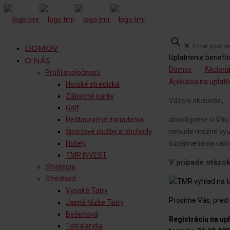
✕
DOMOV
Uplatnenie benefit
O NÁS
Domov
Akcioná
Profil spoločnosti
Aplikácia na uplat
Horské strediská
Zábavné parky
Vážení akcionári,
Golf
dovoľujeme si Vás
Reštauračné zariadenia
nebude možné využí
Športové služby a obchody
oznámená na valno
Hotely
TMR INVEST
V prípade otázo
Stratégia
Strediská
Vysoké Tatry
Prosíme Vás, pred 
Jasná Nízke Tatry
Bešeňová
Registráciu na up
Tatralandia