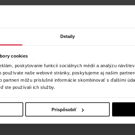
Detaily
bory cookies
eklám, poskytovanie funkcií sociálnych médií a analýzu návšte
o používate naše webové stránky, poskytujeme aj našim partner
to partneri môžu príslušné informácie skombinovať s ďalšími údaj
ď ste používali ich služby.
Prispôsobiť
žnosť čerpania týchto benefitov akcionármi TMR: