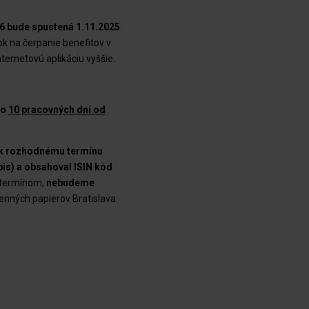
26 bude spustená 1.11.2025
.
k na čerpanie benefitov v
ternetovú aplikáciu vyššie.
do
10 pracovných dní od
s. k rozhodnému termínu
is) a obsahoval ISIN kód
 termínom,
nebudeme
cenných papierov Bratislava.