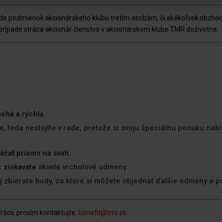
lade podmienok akcionárskeho klubu tretím osobám, či akékoľvek obchod
prípade stráca akcionár členstvo v akcionárskom klube TMR doživotne.
chá a rýchla
.
a
, teda nestojíte v rade, pretože si svoju špeciálnu ponuku nabi
ráčať priamo na svah
.
c
získavate
skvelé vrcholové odmeny.
j zbierate body, za ktoré si môžete objednať ďalšie odmeny a po
ácii, prosím kontaktujte:
benefit@tmr.sk