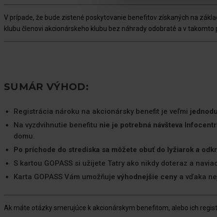
V prípade, že bude zistené poskytovanie benefitov získaných na zák
klubu členovi akcionárskeho klubu bez náhrady odobraté a v takomto 
SUMÁR VÝHOD:
Registrácia nároku na akcionársky benefit je veľmi
jednodu
Na vyzdvihnutie benefitu
nie je potrebná návšteva Infocentr
domu.
Po príchode do strediska sa môžete obuť do lyžiarok a odk
S kartou GOPASS si užijete Tatry ako nikdy doteraz a navia
Karta GOPASS Vám umožňuje
výhodnejšie ceny
a vďaka ne
Ak máte otázky smerujúce k akcionárskym benefitom, alebo ich registr