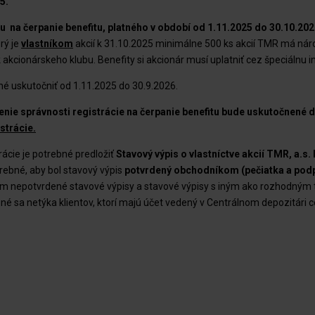
5.
u na čerpanie benefitu, platného v období od 1.11.2025 do 30.10.20
rý je
vlastníkom
akcií k 31.10.2025 minimálne 500 ks akcií TMR má náro
kcionárskeho klubu. Benefity si akcionár musí uplatniť cez špeciálnu in
né uskutočniť od 1.11.2025 do 30.9.2026.
enie správnosti registrácie na čerpanie benefitu bude uskutočnené 
strácie.
rácie je potrebné predložiť
Stavový výpis o vlastníctve akcií TMR, a.
trebné, aby bol stavový výpis
potvrdený obchodníkom (pečiatka a podp
 nepotvrdené stavové výpisy a stavové výpisy s iným ako rozhodným
né sa netýka klientov, ktorí majú účet vedený v Centrálnom depozitári 