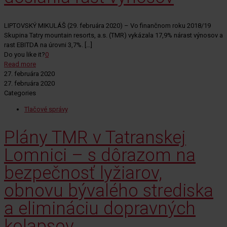
LIPTOVSKÝ MIKULÁŠ (29. februára 2020) – Vo finančnom roku 2018/19
Skupina Tatry mountain resorts, a.s. (TMR) vykázala 17,9% nárast výnosov a
rast EBITDA na úrovni 3,7%.
[…]
Do you like it?
0
Read more
27. februára 2020
27. februára 2020
Categories
Tlačové správy
Plány TMR v Tatranskej
Lomnici – s dôrazom na
bezpečnosť lyžiarov,
obnovu bývalého strediska
a elimináciu dopravných
kolapsov