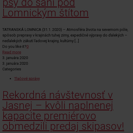
psy do saní pod
Lomnickým štítom
TATRANSKÁ LOMNICA (31.1. 2020) – Atmosféra života na severnom póle,
spôsob prepravy v krajinách tuhej zimy, expedičné výpravy do ďalekých –
neďalekých zákutí ľadovej krajiny, kultúrny
[…]
Do you like it?
0
Read more
3. januára 2020
3. januára 2020
Categories
Tlačové správy
Rekordná návštevnosť v
Jasnej – kvôli naplnenej
kapacite premiérovo
obmedzili predaj skipasov!