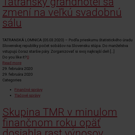
Tatranský grandhotel sa
zmení na veľkú svadobnú
sálu
TATRANSKÁ LOMNICA (05.03.2020) – Podľa prieskumu štatistického úradu
Slovenskej republiky počet sobášov na Slovensku stúpa. Do manželstva
vstupujú čoraz staršie páry. Zorganizovať si svoj najkrajší deň
[…]
Do you like it?
0
Read more
29. februára 2020
29. februára 2020
Categories
Finančné správy
Tlačové správy
Skupina TMR v minulom
finančnom roku opäť
dosiahla rast výnosov