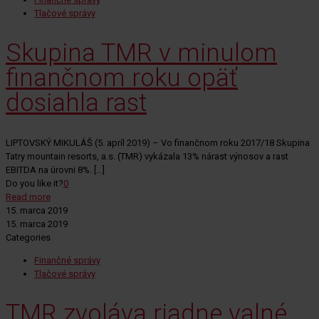
Tlačové správy
Skupina TMR v minulom
finančnom roku opäť
dosiahla rast
LIPTOVSKÝ MIKULÁŠ (5. apríl 2019) – Vo finančnom roku 2017/18 Skupina
Tatry mountain resorts, a.s. (TMR) vykázala 13% nárast výnosov a rast
EBITDA na úrovni 8%.
[…]
Do you like it?
0
Read more
15. marca 2019
15. marca 2019
Categories
Finančné správy
Tlačové správy
TMR zvoláva riadne valné