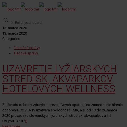
✕
13. marca 2020
13. marca 2020
Categories
Finančné správy
Tlačové správy
UZAVRETIE LYŽIARSKYCH
STREDÍSK, AKVAPARKOV,
HOTELOVÝCH WELLNESS
Z dôvodu ochrany zdravia a preventívnych opatrení na zamedzenie šírenia
ochorenia COVID-19 uzatvára spoločnosť TMR, a.s. od 13.do 26.marca
2020 prevádzku slovenských lyžiarskych stredísk, akvaparkov a
[…]
Do you like it?
0
Read more