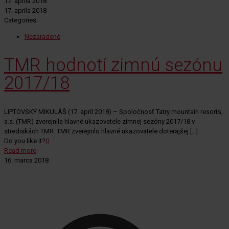
17. apríla 2018
17. apríla 2018
Categories
Nezaradené
TMR hodnotí zimnú sezónu
2017/18
LIPTOVSKÝ MIKULÁŠ (17. apríl 2018) – Spoločnosť Tatry mountain resorts,
a.s. (TMR) zverejnila hlavné ukazovatele zimnej sezóny 2017/18 v
strediskách TMR. TMR zverejnilo hlavné ukazovatele doterajšej
[…]
Do you like it?
0
Read more
16. marca 2018