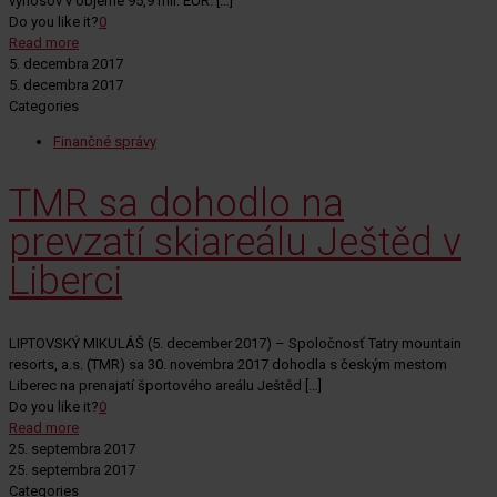
výnosov v objeme 95,9 mil. EUR.
[…]
Do you like it?
0
Read more
5. decembra 2017
5. decembra 2017
Categories
Finančné správy
TMR sa dohodlo na
prevzatí skiareálu Ještěd v
Liberci
LIPTOVSKÝ MIKULÁŠ (5. december 2017) – Spoločnosť Tatry mountain
resorts, a.s. (TMR) sa 30. novembra 2017 dohodla s českým mestom
Liberec na prenajatí športového areálu Ještěd
[…]
Do you like it?
0
Read more
25. septembra 2017
25. septembra 2017
Categories