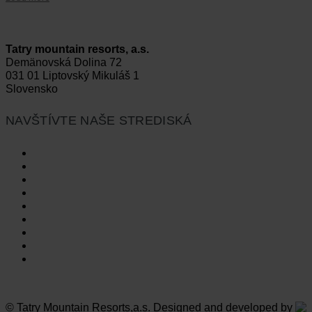
Tatry mountain resorts, a.s.
Demänovská Dolina 72
031 01 Liptovský Mikuláš 1
Slovensko
NAVŠTÍVTE NAŠE STREDISKÁ
Vysoké Tatry
Jasná Nízke Tatry
Bešeňová
Tatralandia
Szczyrk Mountain Resort
Legendia
Ještěd
Mölltaler Gletscher
Innsbruck Muttereralm
© Tatry Mountain Resorts,a.s. Designed and developed by