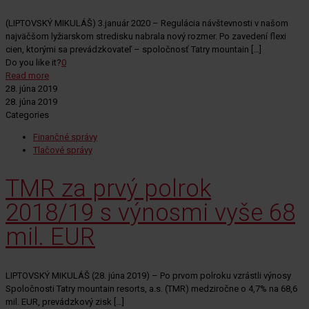
(LIPTOVSKÝ MIKULÁŠ) 3.január 2020 – Regulácia návštevnosti v našom
najväčšom lyžiarskom stredisku nabrala nový rozmer. Po zavedení flexi
cien, ktorými sa prevádzkovateľ – spoločnosť Tatry mountain
[…]
Do you like it?
0
Read more
28. júna 2019
28. júna 2019
Categories
Finančné správy
Tlačové správy
TMR za prvý polrok
2018/19 s výnosmi vyše 68
mil. EUR
LIPTOVSKÝ MIKULÁŠ (28. júna 2019) – Po prvom polroku vzrástli výnosy
Spoločnosti Tatry mountain resorts, a.s. (TMR) medziročne o 4,7% na 68,6
mil. EUR, prevádzkový zisk
[…]