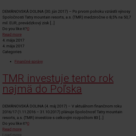
DEMÄNOVSKÁ DOLINA (30. jún 2017) – Po prvom polroku vzrástli výnosy
Spoločnosti Tatry mountain resorts, a.s. (TMR) medziročne o 8,5% na 50,7
mil. EUR, prevádzkový zisk
[…]
Do you like it?
0
Read more
4. mája 2017
4. mája 2017
Categories
Finančné správy
TMR investuje tento rok
najmä do Poľska
DEMÄNOVSKÁ DOLINA (4. máj 2017) – V aktuálnom finančnom roku
2016/17 (1.11.2016 – 31.10.2017) plánuje Spoločnosť Tatry mountain
resorts, a.s. (TMR) investície s celkovým rozpočtom 83
[…]
Do you like it?
0
Read more
Load more