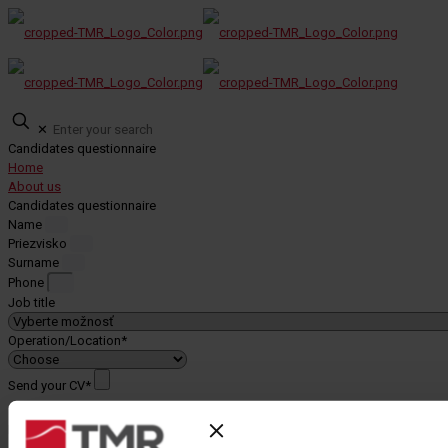
✕
Candidates questionnaire
Home
About us
Candidates questionnaire
Name
Priezvisko
Surname
Phone
Job title
Operation/Location*
Send your CV*
Motivation letter