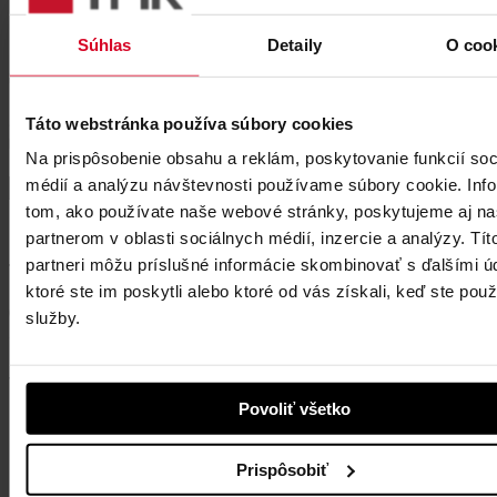
Súhlas
Detaily
O coo
Message
All other details related to the processing of personal data of job
Táto webstránka používa súbory cookies
applicants are specified in the information obligation rules of the Privacy
Policy on the website of the potential future employer
Na prispôsobenie obsahu a reklám, poskytovanie funkcií soc
médií a analýzu návštevnosti používame súbory cookie. Inf
Odoslať dotazník
tom, ako používate naše webové stránky, poskytujeme aj n
partnerom v oblasti sociálnych médií, inzercie a analýzy. Tít
partneri môžu príslušné informácie skombinovať s ďalšími ú
Tatry mountain resorts, a.s.
ktoré ste im poskytli alebo ktoré od vás získali, keď ste použí
Demänovská Dolina 72
031 01 Liptovský Mikuláš 1
služby.
Slovensko
VISIT OUR RESORTS
Povoliť všetko
Vysoké Tatry
Jasná Nízke Tatry
Prispôsobiť
Bešeňová