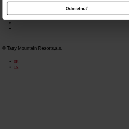
Tatralandia
Szczyrk Mountain Resort
Odmietnuť
Legendia
Ještěd
Mölltaler Gletscher
Innsbruck Muttereralm
© Tatry Mountain Resorts,a.s.
SK
EN